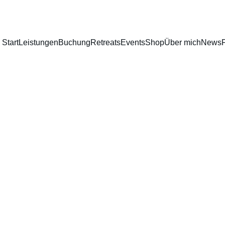
Start
Leistungen
Buchung
Retreats
Events
Shop
Über mich
News