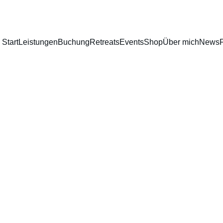
Start
Leistungen
Buchung
Retreats
Events
Shop
Über mich
News