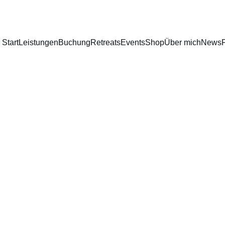
Start
Leistungen
Buchung
Retreats
Events
Shop
Über mich
News