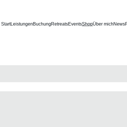
Start
Leistungen
Buchung
Retreats
Events
Shop
Über mich
News